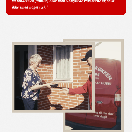
på landet i en familie, hvor man udnyttede råvarerne og helst
ikke smed noget væk.”