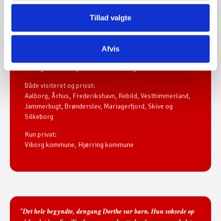
Tillad valgte
Madservice
Afvis
Vi er godkendt til pensionistmad i følgende kommuner:
Både visiteret og privat:
Aalborg, Århus, Frederikshavn, Rebild, Vesthimmerland,
Jammerbugt, Brønderslev, Mariagerfjord, Skive og
Silkeborg
Kun privat:
Viborg kommune,
Hjørring kommune
“Det hele begyndte, dengang Dorthe var barn. Hun voksede op