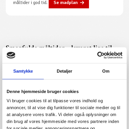
måltider i god tid.
Se madplan
Smagfulde måltider – leveret lige til
døren
Hos Sønderup Landkøkken laver vi mad fra bunden med
Samtykke
Detaljer
Om
kærlighed og respekt for råvarerne. Vores madplan gør det
nemt for dig at få varierede og velsmagende måltider hver
dag – leveret direkte til din dør, enten varm og klar til
Denne hjemmeside bruger cookies
servering eller kold og klar til opvarmning, når det passer
Vi bruger cookies til at tilpasse vores indhold og
dig.
annoncer, til at vise dig funktioner til sociale medier og til
Vi tilbyder alt fra klassiske landkøkkenretter til
at analysere vores trafik. Vi deler også oplysninger om
sæsoninspirerede 3-retters menuer, sammensat af vores
din brug af vores hjemmeside med vores partnere inden
dygtige kokke med fokus på kvalitet og god smag. Alt er
for sociale medier, annonceringspartnere og