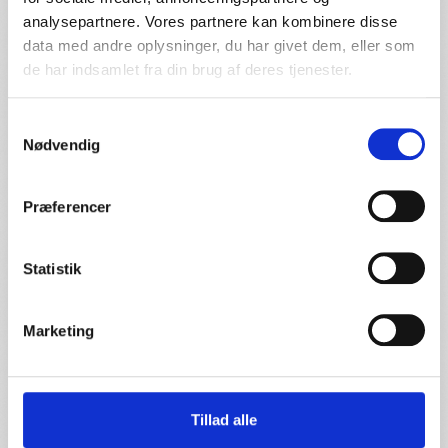
hjemmelavet – fra de friskbagte boller og rørte farsretter
analysepartnere. Vores partnere kan kombinere disse
til syltetøj, kager og tilbehør.
data med andre oplysninger, du har givet dem, eller som
de har indsamlet fra din brug af deres tjenester.
Samtykkevalg
Bestil mad
Nødvendig
Læs mere om os
Præferencer
Statistik
Marketing
Tillad alle
Hør en glad kunde få leveret mad fra os